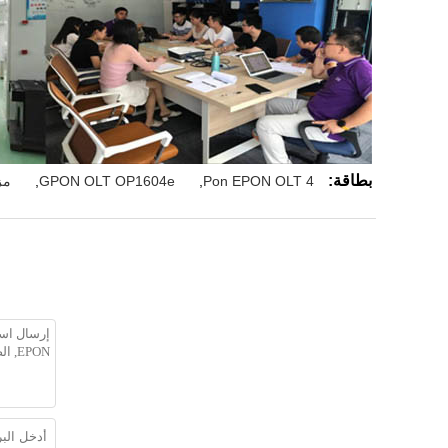
بطاقة:
4 Pon EPON OLT
,
GPON OLT OP1604e
,
مزو