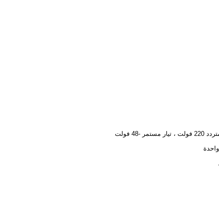
، تيار مستمر -48 فولت
احدة