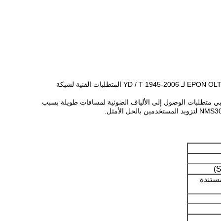
ZISA OP1604E OLT (الشكل 1) عبارة عن جهاز Compact 1U EPON OLT مطور ذاتيًا ، ويلبي متطلبات IEEE802.3ah ويلبي متطلبات معدات EPON OLT لـ YD / T 1945-2006 المتطلبات الفنية لشبكة
لناقل ووظيفة الأمان الكاملة.يمكن أن يلبي متطلبات الوصول إلى الألياف الضوئية لمسافات طويلة بسبب
لمنفذ / المستندة إلى MAC / IP المستندة