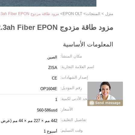
منزل
>
المنتجات
>
EPON OLT
>
مزود طاقة مزدوج 4GE 10G 4 Pon EPON OLT AC220V DC48V IEEE802.3ah Fiber EPON
مزود طاقة مزدوج 4GE 10G 4 Pon EPON OLT AC220V DC48V IEEE802.3ah Fiber EPON
المعلومات الأساسية
مكان المنشأ:
الصين
اسم العلامة التجارية:
ZISA
إصدار الشهادات:
CE
رقم الموديل:
OP1604E
الحد الأدنى لكمية:
1
الأسعار:
560-586usd
تفاصيل التغليف:
442 مم × 227 مم × 44 مم (عرض * عمق * ارتفاع) 3.0 كجم
وقت التسليم:
أسبوع 1