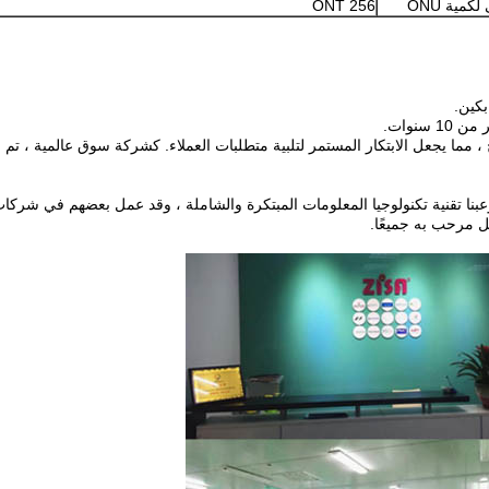
كمية ONU
256 ONT
نوات.
مل مرحب به جميعًا.