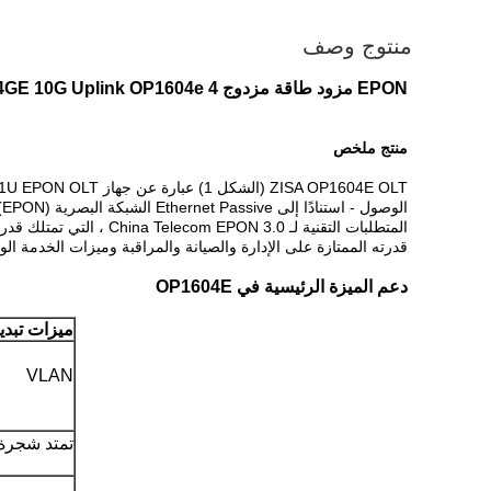
منتوج وصف
EPON مزود طاقة مزدوج 4GE 10G Uplink OP1604e 4 منافذ pon epon olt
منتج
ملخص
الوصول - استنادًا إلى Ethernet Passive الشبكة البصرية (EPON) و
قدرته الممتازة على الإدارة والصيانة والمراقبة وميزات الخدمة الوفيرة ووضع الشبكة المرن.يمكن استخدام 604E
دعم الميزة الرئيسية في OP1604E
ميزات تبديل 
VLAN
تمتد شجرة