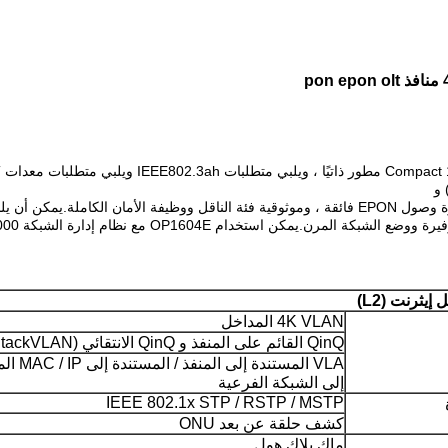
المتطلبات التقنية لـ China Telecom EPON 3.0 ، التي تمتلك قدرة وصول EPON فائقة ، وموثوقية فئة ا
OP1 مع نظام إدارة الشبكة NMS3000 لتزويد المستخدمين بالحل الأمثل.
إيثرنت (L2)
4K VLAN المداخل
QinQ القائم على المنفذ و QinQ الانتقائي (StackVLAN)
VLA المستندة إلى ا
إلى الشبكة الفرعية
IEEE 802.1x STP / RSTP / MSTP
كشف حلقة عن بعد ONU
ماك بلاك هول