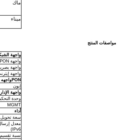
ماك
ميناء
مواصفات المنتج
واجهة الشبك
واجهة EPON
واجهة بصرية link
واجهة إيثرن
PON
واجهه 
إبون
واجهة الإدار
وحدة التحكم
MGMT
أداء
سعة تحويل
IPv6)
نسبة تقسيم