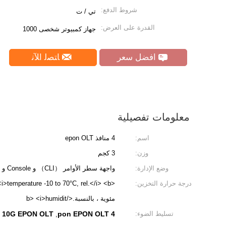
شروط الدفع:
تي / ت
القدرة على العرض:
جهاز كمبيوتر شخصى 1000
افضل سعر
ﺎﺘﺼﻟ ﺍﻶﻧ
معلومات تفصيلية
اسم:
4 منافذ epon OLT
وزن:
3 كجم
وضع الإدارة:
واجهة سطر الأوامر （CLI） و Console و Telnet و WEB
درجة حرارة التخزين:
مئوية ، بالنسبة.</b> <i>humidit
تسليط الضوء:
4 pon EPON OLT
 10G EPON OLT
,