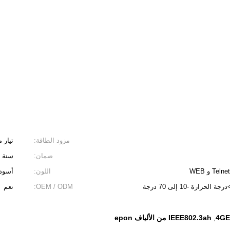
مزود الطاقة:
تيار متردد 220 فولت 
ضمان:
سنة و
اللون:
أسود
<i>temperature -10 to 70°C, rel.</i> <b>درجة الحرارة -10 إلى 70 درجة
OEM / ODM:
نعم
4GE
IEEE802.3ah من الألياف epon
,