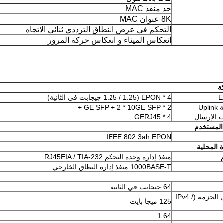
حد منفذ MAC
8K عنوان MAC
التحكم في عرض النطاق الترددي ثنائي الاتجاه
انعكاس الميناء و انعكاس حركة المرور
ة
4 * EPON (1.25 / 1.25 جيجابت في الثانية)
Up
2 * GE SFP + 2 * 10GE SFP +
ت الإرسال
4 * GERJ45
المستخدم
IEEE 802.3ah EPON
ة المحلية
منفذ إدارة وحدة التحكم RJ45EIA / TIA-232
1000BASE-T منفذ إدارة النطاق الخارجي
64 جيجابت في الثانية
معدل إرسال الحزمة (IPv4 /
125 ميجا بايت
1:64