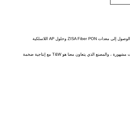
تلتزم ZISA بتقديم الخدمات والحلول الاحترافية للعملاء في الخارج ، مما يجعل الابتكار المستمر لتلبية متطلبات العملاء. كشركة سوق عالمية ، تم الوصول إلى معدات ZISA Fiber PON وحلول AP اللاسلكية
فريقنا مليء بالمهندسين والعاملين المبدعين والحيويين ، وقد استوعبنا تقنية تكنولوجيا المعلومات المبتكرة والشاملة ، وقد عمل بعضهم في شركات مشهورة ، والمصنع الذي يتعاون معنا هو T&W مع إنتاجية ضخمة