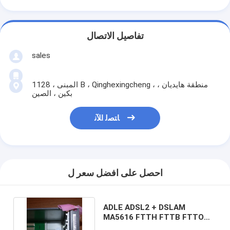
تفاصيل الاتصال
sales
1128 ، المبنى B ، Qinghexingcheng ، منطقة هايديان ،
بكين ، الصين
ﺎﺘﺼﻟ ﺍﻶﻧ
احصل على افضل سعر ل
ADLE ADSL2 + DSLAM
MA5616 FTTH FTTB FTTO
Router Modem ADSL2 + CE