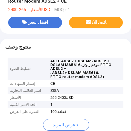
Router Modem ADSL2 + CE
الأسعار：265-2400USD
MOQ：1
ﺎﺘﺼﻟ ﺍﻶﻧ
افضل سعر
منتوج وصف
ADLE ADSL2 + DSLAM، ADSL2 +
DSLAM MA5616، مودم راوتر FTTO
تسليط الضوء
ADSL2 +
,
,
ADSL2+ DSLAM MA5616
FTTO router modem ADSL2+
إصدار الشهادات
CE
اسم العلامة التجارية
ZISA
الأسعار
265-2400USD
الحد الأدنى لكمية
1
100 قطعة
القدرة على العرض
عرض المزيد