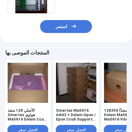
استمر
المنتجات الموصى بها
الأصلي 128 منفذ
Smartax Ma5616
128256 منفذًا Adsl2 +
Smartax هواوي
Adsl2 + Dslam Gpon /
Dslam Ma581
Ma5616 Dslam Ccub
Epon Ccub Support
Ma5616 Vdsl2 G ل
Adle Vdle
Adle Board
سريع Ip
فضل سعر
افضل سعر
افضل سعر