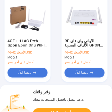
4GE + 11AC Ftth
RF الأواني واي فاي
Gpon Epon Onu WIFI
الألياف البصرية GPON
ONU الفاصل FTTH
+ POTS OP156-AC حل
الأسعار:
42-46USD
الأسعار:
42-46USD
الحل OP156-AC
أواني الألياف البصرية
MOQ:
1
MOQ:
1
أحصل على آخر سعر
أحصل على آخر سعر
ﺎﺘﺼﻟ ﺍﻶﻧ
ﺎﺘﺼﻟ ﺍﻶﻧ
وفر وقتك
دعنا نتصل بأفضل المنتجات معك.