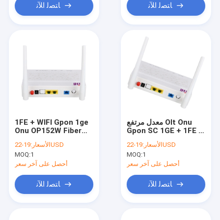
ﺎﺘﺼﻟ ﺍﻶﻧ
ﺎﺘﺼﻟ ﺍﻶﻧ
1FE + WIFI Gpon 1ge
معدل مرتفع Olt Onu
Onu OP152W Fiber
Gpon SC 1GE + 1FE +
Optic Wifi OLT
WIFI Splitter OP152W
الأسعار:
19-22USD
الأسعار:
19-22USD
Splitter FTTH
مفتاح L2 داخلي
MOQ:
1
MOQ:
1
Solution
أحصل على آخر سعر
أحصل على آخر سعر
ﺎﺘﺼﻟ ﺍﻶﻧ
ﺎﺘﺼﻟ ﺍﻶﻧ