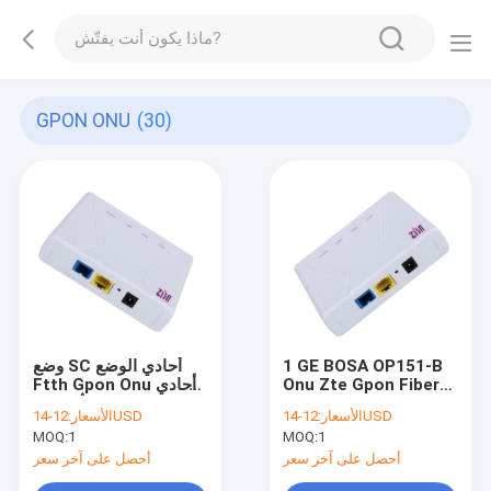
GPON ONU
(30)
وضع SC أحادي الوضع
1 GE BOSA OP151-B
Ftth Gpon Onu أحادي
Onu Zte Gpon Fiber
الألياف 1GE OP151-B
Optic OLT Splitter
الأسعار:
12-14USD
الأسعار:
12-14USD
داخلي L2 التبديل المعدل
Solution FTTH
MOQ:
1
MOQ:
1
العالي
أحصل على آخر سعر
أحصل على آخر سعر